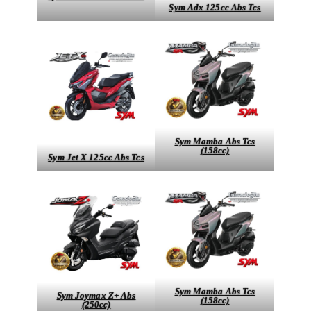
Sym Adx 125cc Abs Tcs
Sym Mamba Abs Tcs
(158cc)
Sym Jet X 125cc Abs Tcs
Sym Mamba Abs Tcs
Sym Joymax Z+ Abs
(158cc)
(250cc)